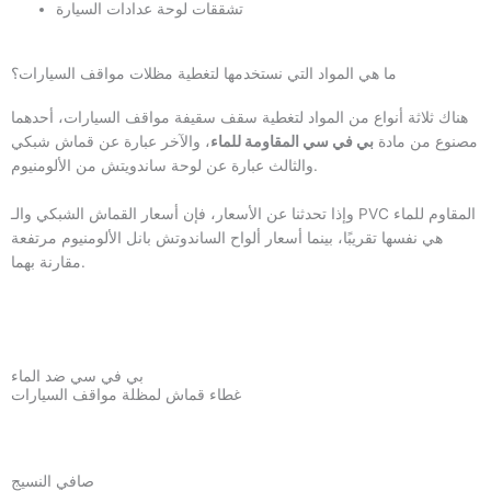
تشققات لوحة عدادات السيارة
ما هي المواد التي نستخدمها لتغطية مظلات مواقف السيارات؟
هناك ثلاثة أنواع من المواد لتغطية سقف سقيفة مواقف السيارات، أحدهما
مصنوع من مادة
بي في سي المقاومة للماء
، والآخر عبارة عن قماش شبكي
والثالث عبارة عن لوحة ساندويتش من الألومنيوم.
وإذا تحدثنا عن الأسعار، فإن أسعار القماش الشبكي والـ PVC المقاوم للماء
هي نفسها تقريبًا، بينما أسعار ألواح الساندوتش بانل الألومنيوم مرتفعة
مقارنة بهما.
بي في سي ضد الماء
غطاء قماش لمظلة مواقف السيارات
صافي النسيج